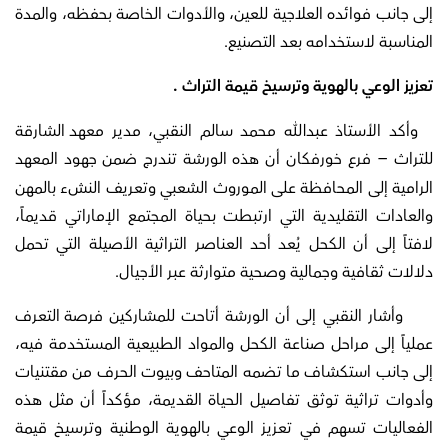
إلى جانب فوائده العلاجية للعين، والأدوات الخاصة بحفظه، والمدة
المناسبة لاستخدامه بعد التصنيع.
تعزيز الوعي بالهوية وترسيخ قيمة التراث .
وأكد الأستاذ عبدالله محمد سالم النقبي، مدير معهد الشارقة
للتراث – فرع خورفكان
أن هذه الورشة تندرج ضمن جهود المعهد
الرامية إلى المحافظة على الموروث الشعبي وتعريف النشء بالمهن
والعادات التقليدية التي ارتبطت بحياة المجتمع الإماراتي قديماً،
لافتاً إلى أن الكحل يُعد أحد العناصر التراثية الأصيلة التي تحمل
دلالات ثقافية وجمالية وصحية متوارثة عبر الأجيال.
وأشار النقبي إلى أن الورشة أتاحت للمشاركين فرصة التعرف
عملياً إلى مراحل صناعة الكحل والمواد الطبيعية المستخدمة فيه،
إلى جانب استكشاف ما تضمه المتاحف وبيوت الحرف من مقتنيات
وأدوات تراثية توثق تفاصيل الحياة القديمة، مؤكداً أن مثل هذه
الفعاليات تسهم في تعزيز الوعي بالهوية الوطنية وترسيخ قيمة