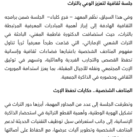
جلسة ثقافية لتعزيز الوعي بالتراث
وفي هذا السياق، نظّم المعهد – فرع كلباء– الجلسة ضمن برامجه
الثقافية الهادفة إلى إبراز أهمية المبادرات المعرفية المرتبطة
بالتراث، حيث استضافت الدكتورة فاطمة المغني، الباحثة في
التراث الشعبي الإماراتي، التي قدّمت طرحاً معرفياً ثرياً تناول
مفهوم المتاحف الشخصية باعتبارها فضاءات ثقافية وإنسانية
تحفظ القصص والتجارب الفردية والعائلية، وتسهم في توثيق
الإرث المجتمعي ونقله للأجيال المقبلة، بما يعزز استدامة الموروث
الثقافي وحضوره في الذاكرة الجمعية.
المتاحف الشخصية.. حكايات تحفظ الإرث
وتطرقت الجلسة إلى عدد من المحاور المهمة، أبرزها دور التراث في
تشكيل الهوية الوطنية، وأهمية القطع التراثية في استحضار الذاكرة
الإنسانية، إلى جانب استعراض سبل توظيف التقنيات الحديثة لدعم
المتاحف الشخصية وتطوير آليات عرضها، مع الحفاظ على أصالتها